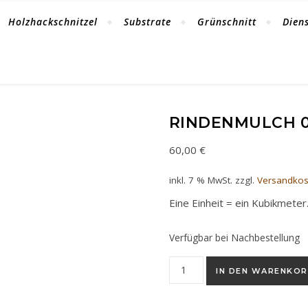
Holzhackschnitzel
Substrate
Grünschnitt
Dien
RINDENMULCH 0
60,00
€
inkl. 7 % MwSt.
zzgl.
Versandkos
Eine Einheit = ein Kubikmeter
Verfügbar bei Nachbestellung
Rindenmulch 0/40 Kiefer Dou
IN DEN WARENKO