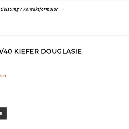
stleistung / Kontaktformular
/40 KIEFER DOUGLASIE
ten
.
glasie Menge
RB